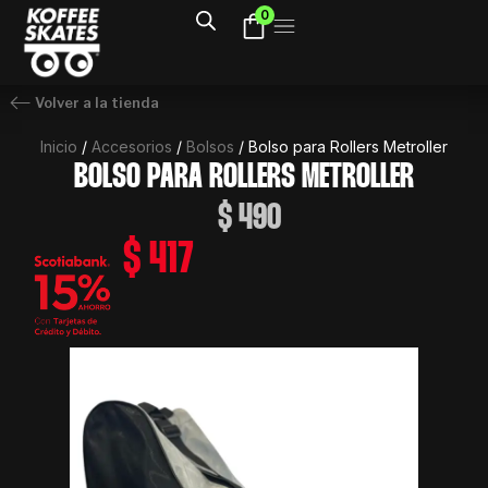
Ir
0
al
contenido
Volver a la tienda
Inicio
/
Accesorios
/
Bolsos
/ Bolso para Rollers Metroller
BOLSO PARA ROLLERS METROLLER
$
490
$
417