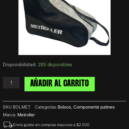
Bolso
Disponibilidad:
295 disponibles
para
Rollers
Metroller
AÑADIR AL CARRITO
cantidad
SKU
BOLMET
Categorías
Bolsos
,
Componente patines
Marca:
Metroller
Envío gratis en compras mayores a $2.000