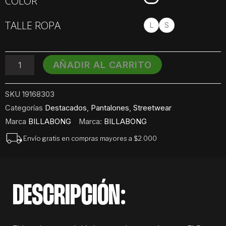
COLOR
Billabong
Box
TALLE ROPA
Up
L
S
Over
cantidad
AÑADIR AL CARRITO
SKU
19168303
Categorías
Destacados
,
Pantalones
,
Streetwear
Marca
BILLABONG
Marca:
BILLABONG
Envío gratis en compras mayores a $2.000
DESCRIPCIÓN: