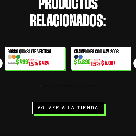
PRODUCTOS
RELACIONADOS:
El
El
GORRO QUIKSILVER VERTICAL
CHAMPIONES COOLWAY 2003
61% OFF
precio
precio
$
499
$
5.890
$
424
$
5.007
original
actual
$
1.290
era:
es:
$ 1.290.
$ 499.
VOLVER A LA TIENDA