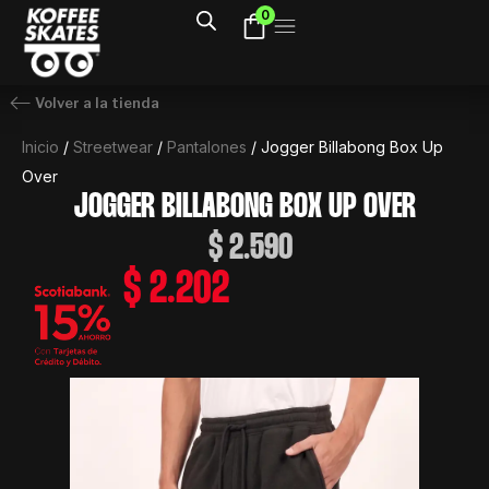
Ir
0
al
contenido
Volver a la tienda
Inicio
/
Streetwear
/
Pantalones
/ Jogger Billabong Box Up
Over
JOGGER BILLABONG BOX UP OVER
$
2.590
$
2.202