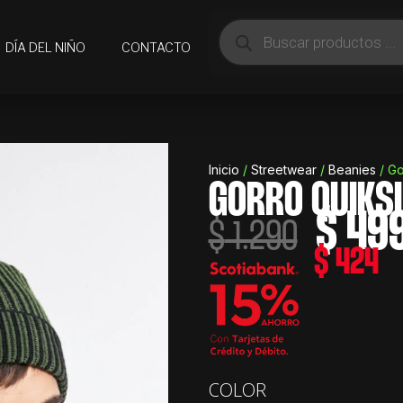
Búsqueda
de
DÍA DEL NIÑO
CONTACTO
productos
Inicio
/
Streetwear
/
Beanies
/ Go
GORRO QUIKSI
$
49
El
$
1.290
precio
$
424
origina
era:
$ 1.290
Gorro
COLOR
Quiksilver