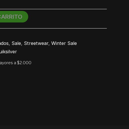
CARRITO
ados
,
Sale
,
Streetwear
,
Winter Sale
iksilver
mayores a $2.000