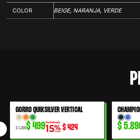
COLOR
BEIGE
,
NARANJA
,
VERDE
P
El
El
GORRO QUIKSILVER VERTICAL
CHAMPIO
61% OFF
precio
precio
$
499
$
5.89
$
424
original
actual
$
1.290