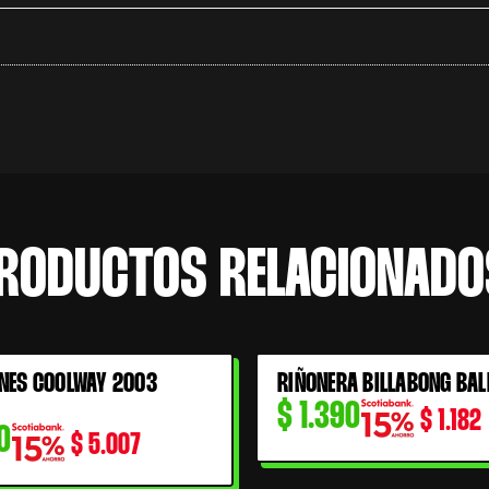
RODUCTOS RELACIONADO
NES COOLWAY 2003
RIÑONERA BILLABONG BAL
$
1.390
$
1.182
0
$
5.007