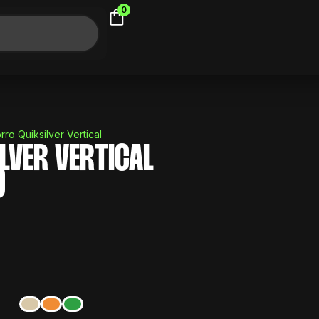
0
rro Quiksilver Vertical
LVER VERTICAL
9
El
precio
l
actual
es:
.
$ 499.