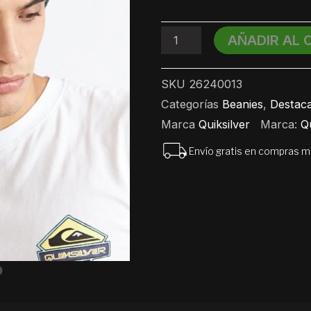
Vertical
cantidad
AÑADIR AL 
SKU
26240013
Categorías
Beanies
,
Destac
Marca
Quiksilver
Marca:
Qu
Envío gratis en compras 