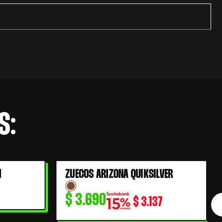
S:
I
ZUECOS ARIZONA QUIKSILVER
$
3.690
$
3.137