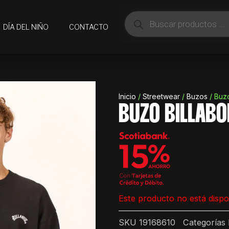
Búsqueda
de
DÍA DEL NIÑO
CONTACTO
productos
Inicio
/
Streetwear
/
Buzos
/ Buzo
BUZO BILLABO
Este producto no está dispo
SKU
19168610
Categorías