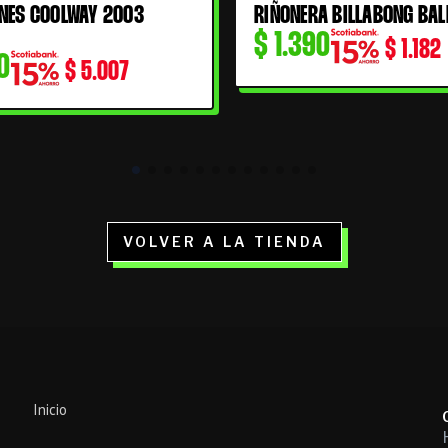
NES COOLWAY 2003
RIÑONERA BILLABONG BAL
$
1.390
$
1.182
0
$
5.007
VOLVER A LA TIENDA
Inicio