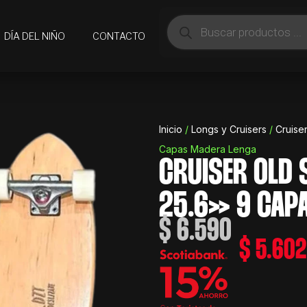
Búsqueda
de
DÍA DEL NIÑO
CONTACTO
productos
Inicio
/
Longs y Cruisers
/
Cruise
Capas Madera Lenga
CRUISER OLD 
25.6» 9 CAP
$
6.590
$
5.602