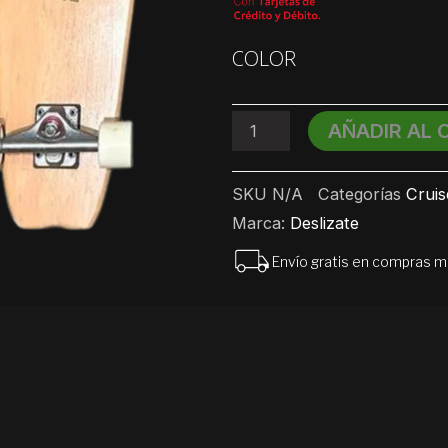
Cruiser
COLOR
Old
School
Dzt
Skate
AÑADIR AL 
25.6''
9
Capas
SKU
N/A
Categorías
Cruis
Madera
Marca:
Deslizate
Lenga
cantidad
Envío gratis en compras 