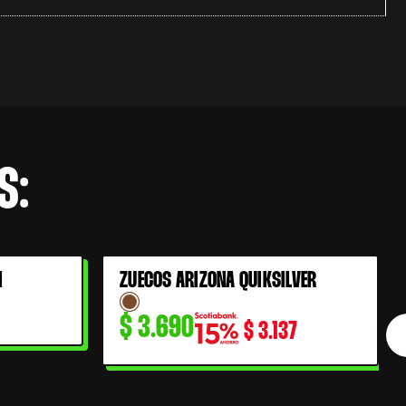
S:
I
ZUECOS ARIZONA QUIKSILVER
$
3.690
$
3.137