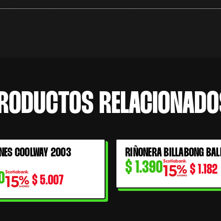
RODUCTOS RELACIONADO
NES COOLWAY 2003
RIÑONERA BILLABONG BAL
$
1.390
$
1.182
0
$
5.007