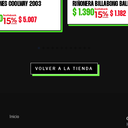
NES COOLWAY 2003
RIÑONERA BILLABONG BAL
$
1.390
$
1.182
0
$
5.007
VOLVER A LA TIENDA
Inicio