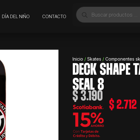
Búsqueda
de
DÍA DEL NIÑO
CONTACTO
productos
Inicio
/
Skates
/
Componentes sk
DECK SHAPE T
SEAL 8
$
3.190
$
2.712