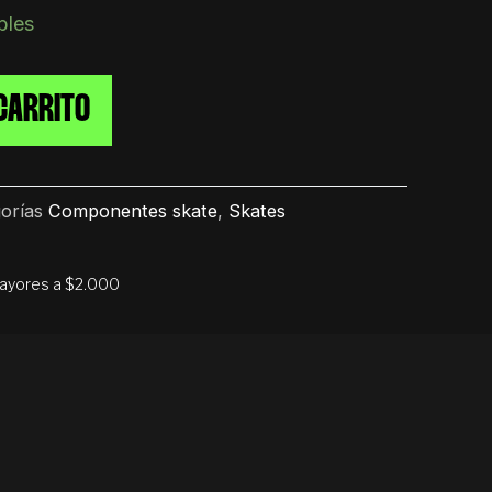
bles
CARRITO
orías
Componentes skate
,
Skates
mayores a $2.000