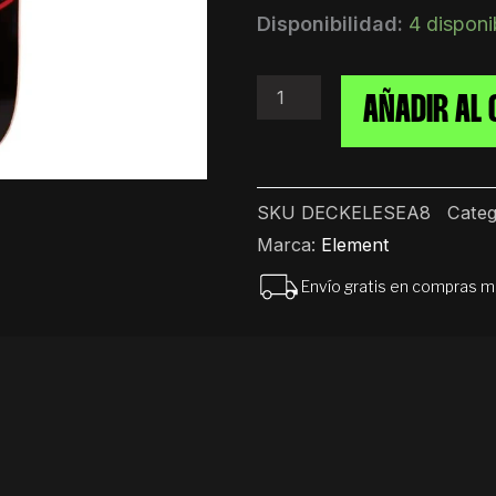
Deck
Disponibilidad:
4 disponi
Shape
Tabla
Skate
AÑADIR AL 
Element
Seal
8
cantidad
SKU
DECKELESEA8
Categ
Marca:
Element
Envío gratis en compras 