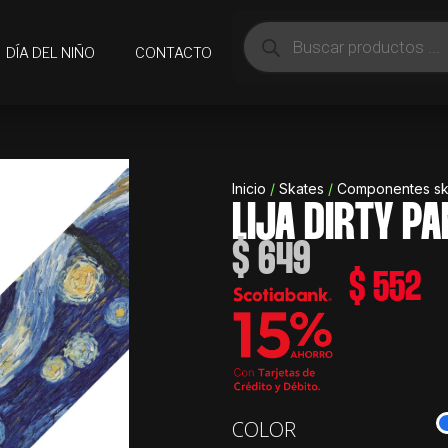
Búsqueda
de
DÍA DEL NIÑO
CONTACTO
productos
Inicio
/
Skates
/
Componentes sk
LIJA DIRTY P
$
649
$
552
Lija
COLOR
Dirty