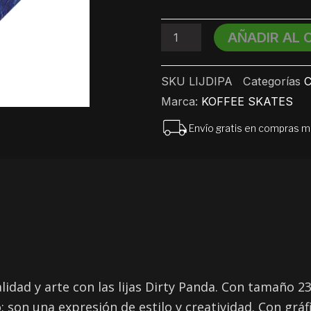
Panda
23cm
x
AÑADIR AL 
84cm
cantidad
SKU
LIJDIPA
Categorías
C
Marca:
KOFFEE SKATES
Envío gratis en compras 
idad y arte con las lijas Dirty Panda. Con tamaño 23
: son una expresión de estilo y creatividad. Con gr