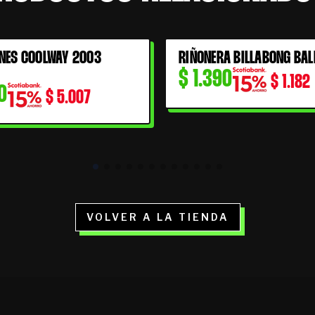
NES COOLWAY 2003
RIÑONERA BILLABONG BAL
$
1.390
$
1.182
0
$
5.007
VOLVER A LA TIENDA