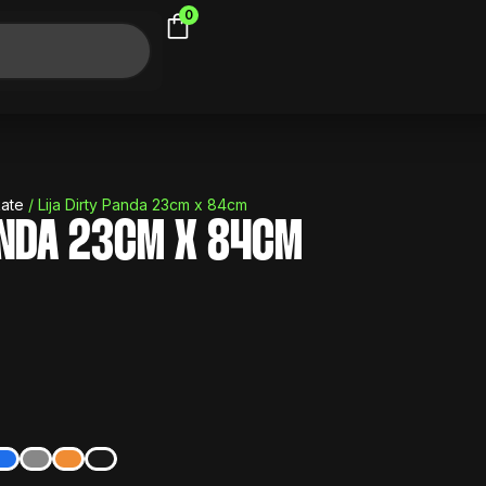
0
ate
/ Lija Dirty Panda 23cm x 84cm
ANDA 23CM X 84CM