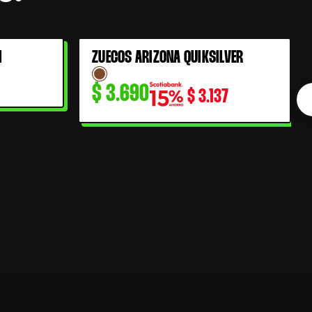
I
ZUECOS ARIZONA QUIKSILVER
$
3.690
$
3.137