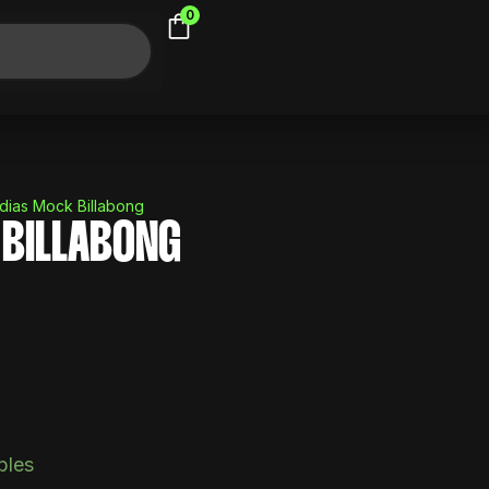
0
dias Mock Billabong
 BILLABONG
l
precio
actual
es:
$ 540.
bles