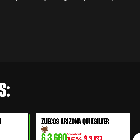
S:
I
ZUECOS ARIZONA QUIKSILVER
$
3.690
$
3.137