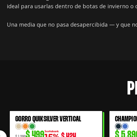
ideal para usarlas dentro de botas de invierno o c
Una media que no pasa desapercibida — y que no
P
El
El
GORRO QUIKSILVER VERTICAL
CHAMPIO
61% OFF
precio
precio
$
499
$
5.89
$
424