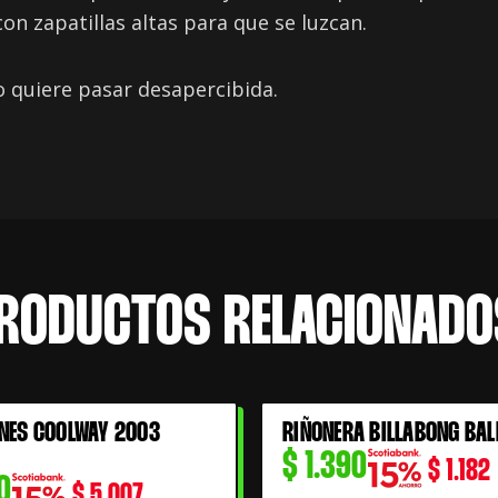
on zapatillas altas para que se luzcan.
 quiere pasar desapercibida.
RODUCTOS RELACIONADO
NES COOLWAY 2003
RIÑONERA BILLABONG BAL
$
1.390
$
1.182
0
$
5.007