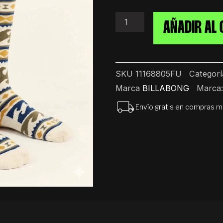
Billabong
cantidad
AÑADIR AL 
SKU
11168805FU
Categorí
Marca
BILLABONG
Marca
Envío gratis en compras 