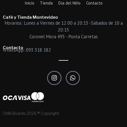
Inicio
Tienda
Día del Niño
Contacto
Café y Tienda Montevideo
Horarios: Lunes a Viernes de 12:00 a 20:15 -Sábados de 10 a
20:15
Coronel Mora 495 - Punta Carretas
Contacto
WhatsApp: 093 318 182
I
W
n
h
s
a
t
t
a
s
g
a
r
p
Chilli Boards 2026 ® Copyright
a
p
m