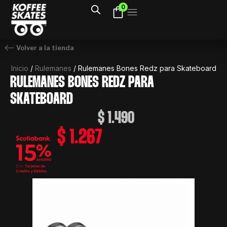
Ir
0
al
contenido
Volver a la tienda
Inicio
/
Rulemanes
/ Rulemanes Bones Redz para Skateboard
RULEMANES BONES REDZ PARA
SKATEBOARD
$
1.490
$
1.267