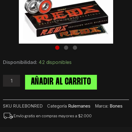
Rulemanes
Disponibilidad:
42 disponibles
Bones
Redz
para
AÑADIR AL CARRITO
Skateboard
cantidad
SKU
RULEBONRED
Categoría
Rulemanes
Marca:
Bones
Envío gratis en compras mayores a $2.000