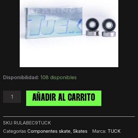
Rulemanes
Disponibilidad:
108 disponibles
TUCK
ABEC
9
AÑADIR AL CARRITO
cantidad
SKU
RULABEC9TUCK
Categorías
Componentes skate
,
Skates
Marca:
TUCK