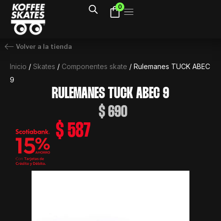
Ir
0
al
contenido
Volver a la tienda
Inicio
/
Skates
/
Componentes skate
/ Rulemanes TUCK ABEC
9
RULEMANES TUCK ABEC 9
$
690
$
587