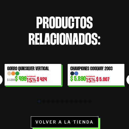
PRODUCTOS
RELACIONADOS:
El
El
GORRO QUIKSILVER VERTICAL
CHAMPIONES COOLWAY 2003
61% OFF
precio
precio
$
499
$
5.890
$
424
$
5.007
original
actual
$
1.290
era:
es:
$ 1.290.
$ 499.
VOLVER A LA TIENDA