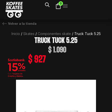
Ir
0
al
contenido
Volver a la tienda
Inicio
/
Skates
/
Componentes skate
/ Truck Tuck 5.25
TRUCK TUCK 5.25
$
1.090
$
927