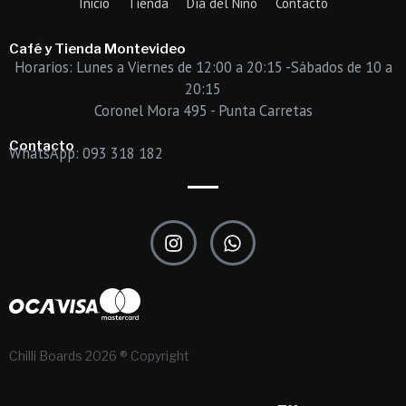
Inicio
Tienda
Día del Niño
Contacto
Café y Tienda Montevideo
Horarios: Lunes a Viernes de 12:00 a 20:15 -Sábados de 10 a
20:15
Coronel Mora 495 - Punta Carretas
Contacto
WhatsApp: 093 318 182
I
W
n
h
s
a
t
t
a
s
g
a
r
p
Chilli Boards 2026 ® Copyright
a
p
m