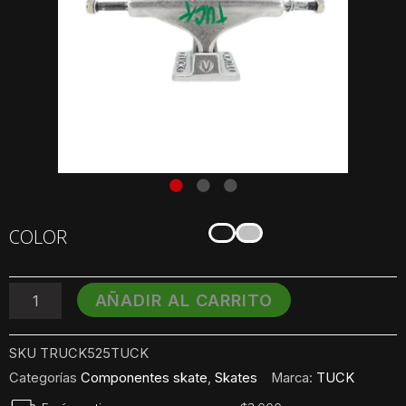
Truck
COLOR
Tuck
5.25
cantidad
AÑADIR AL CARRITO
SKU
TRUCK525TUCK
Categorías
Componentes skate
,
Skates
Marca:
TUCK