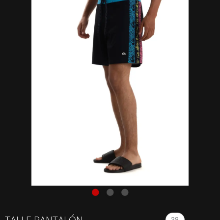
Boardshort
38