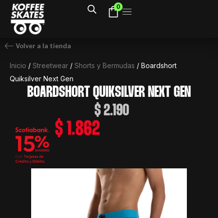
Ir
0
al
contenido
Volver a la tienda
Inicio
/
Streetwear
/
Shorts y Bermudas
/ Boardshort
Quiksilver Next Gen
BOARDSHORT QUIKSILVER NEXT GEN
$
2.190
$
1.862