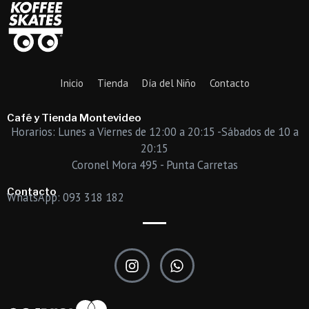
Inicio
Tienda
Día del Niño
Contacto
Café y Tienda Montevideo
Horarios: Lunes a Viernes de 12:00 a 20:15 -Sábados de 10 a
20:15
Coronel Mora 495 - Punta Carretas
Contacto
WhatsApp: 093 318 182
I
W
n
h
s
a
t
t