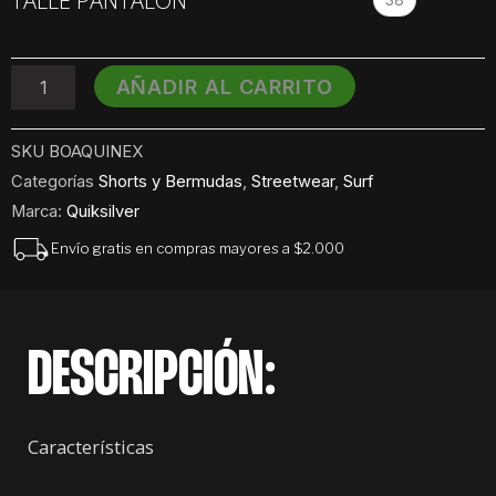
TALLE PANTALÓN
Quiksilver
Next
Gen
cantidad
AÑADIR AL CARRITO
SKU
BOAQUINEX
Categorías
Shorts y Bermudas
,
Streetwear
,
Surf
Marca:
Quiksilver
Envío gratis en compras mayores a $2.000
DESCRIPCIÓN:
Características