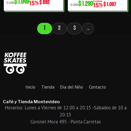
$
1.049
original
actual
original
actual
$
892
$
1.290
$
1.290
$
1.097
$
1.990
era:
es:
era:
es:
$ 1.290.
$ 1.049.
$ 1.990.
$ 1.290.
1
2
3
→
Inicio
Tienda
Día del Niño
Contacto
Café y Tienda Montevideo
Horarios: Lunes a Viernes de 12:00 a 20:15 -Sábados de 10 a
20:15
Coronel Mora 495 - Punta Carretas