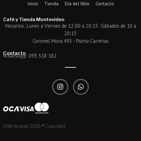
Inicio
Tienda
Día del Niño
Contacto
Café y Tienda Montevideo
Horarios: Lunes a Viernes de 12:00 a 20:15 -Sábados de 10 a
20:15
Coronel Mora 495 - Punta Carretas
Contacto
WhatsApp: 093 318 182
I
W
n
h
s
a
t
t
a
s
g
a
r
p
Chilli Boards 2026 ® Copyright
a
p
m