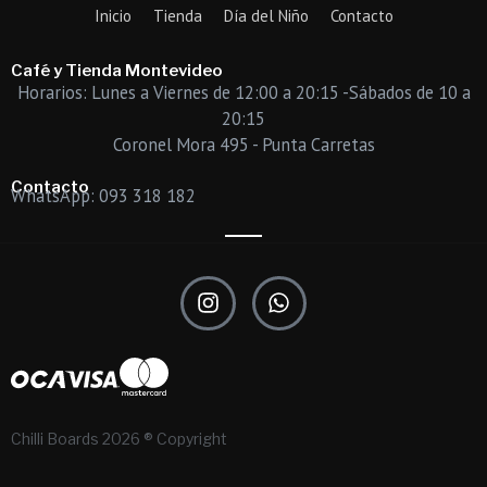
Inicio
Tienda
Día del Niño
Contacto
Café y Tienda Montevideo
Horarios: Lunes a Viernes de 12:00 a 20:15 -Sábados de 10 a
20:15
Coronel Mora 495 - Punta Carretas
Contacto
WhatsApp: 093 318 182
I
W
n
h
s
a
t
t
a
s
g
a
r
p
Chilli Boards 2026 ® Copyright
a
p
m