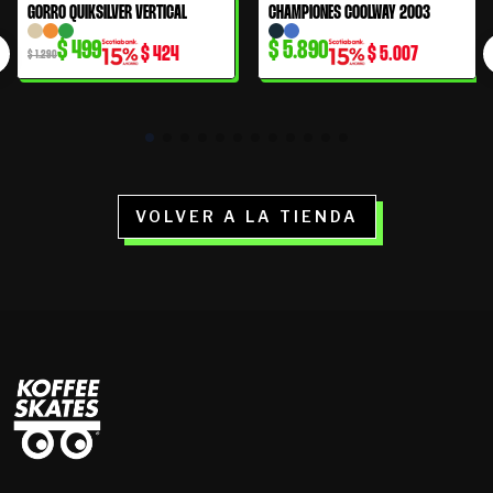
El
El
GORRO QUIKSILVER VERTICAL
CHAMPIONES COOLWAY 2003
61% OFF
precio
precio
$
499
$
5.890
$
424
$
5.007
original
actual
$
1.290
era:
es:
$ 1.290.
$ 499.
VOLVER A LA TIENDA