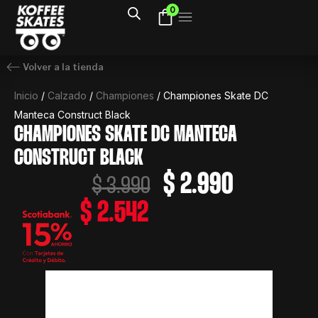
Ir
0
al
contenido
Volver a la tienda
Inicio
/
Calzado
/
Championes
/ Championes Skate DC
Manteca Construct Black
CHAMPIONES SKATE DC MANTECA
CONSTRUCT BLACK
El
El
$
2.990
$
3.990
precio
precio
$
2.542
original
actual
era:
es:
$ 3.990.
$ 2.990.