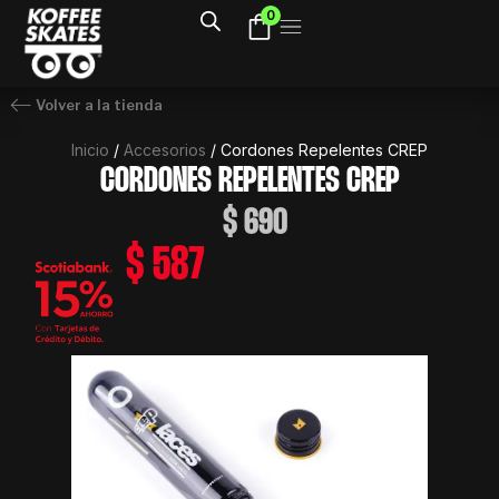
Ir
0
al
contenido
Volver a la tienda
Inicio
/
Accesorios
/ Cordones Repelentes CREP
CORDONES REPELENTES CREP
$
690
$
587