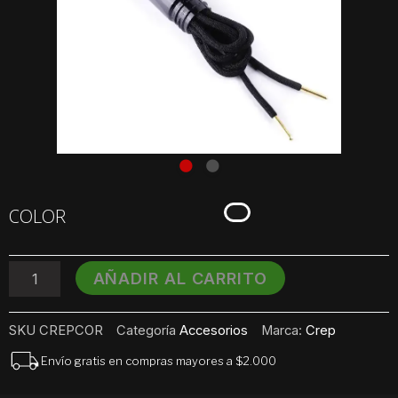
Cordones
COLOR
Repelentes
CREP
cantidad
AÑADIR AL CARRITO
SKU
CREPCOR
Categoría
Accesorios
Marca:
Crep
Envío gratis en compras mayores a $2.000