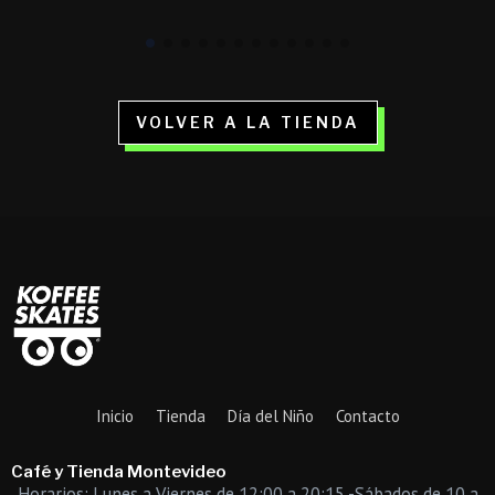
$ 1.290.
$ 499.
VOLVER A LA TIENDA
Inicio
Tienda
Día del Niño
Contacto
Café y Tienda Montevideo
Horarios: Lunes a Viernes de 12:00 a 20:15 -Sábados de 10 a