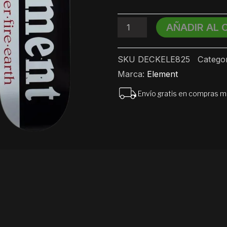
Skate
Element
8.25
AÑADIR AL 
cantidad
SKU
DECKELE825
Categor
Marca:
Element
Envío gratis en compras 