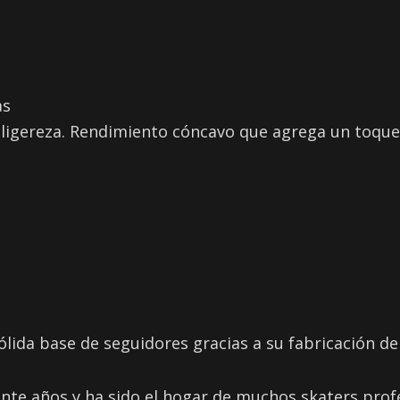
as
ligereza. Rendimiento cóncavo que agrega un toque 
ida base de seguidores gracias a su fabricación de a
rante años y ha sido el hogar de muchos skaters pro