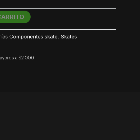
CARRITO
ías
Componentes skate
,
Skates
mayores a $2.000