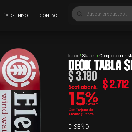
Búsqueda
de
DÍA DEL NIÑO
CONTACTO
productos
Inicio
/
Skates
/
Componentes sk
DECK TABLA S
$
3.190
$
2.712
Deck
DISEÑO
Tabla