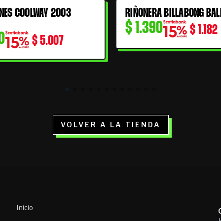
NES COOLWAY 2003
RIÑONERA BILLABONG BAL
$
1.390
$
1.182
0
$
5.007
VOLVER A LA TIENDA
Inicio