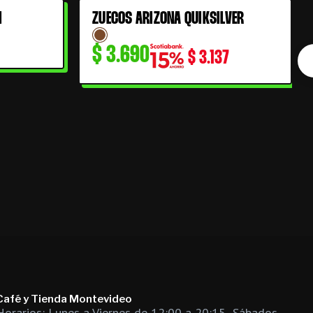
I
ZUECOS ARIZONA QUIKSILVER
$
3.690
$
3.137
Café y Tienda Montevideo
Horarios: Lunes a Viernes de 12:00 a 20:15 -Sábados