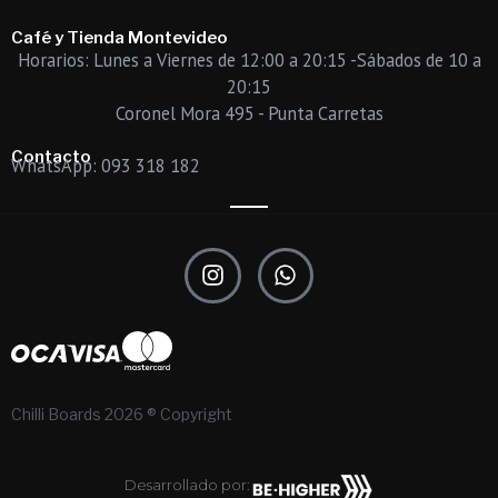
Café y Tienda Montevideo
Horarios: Lunes a Viernes de 12:00 a 20:15 -Sábados de 10 a
20:15
Coronel Mora 495 - Punta Carretas
Contacto
WhatsApp: 093 318 182
I
W
n
h
s
a
t
t
a
s
g
a
r
p
Chilli Boards 2026 ® Copyright
a
p
m
Desarrollado por: