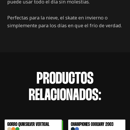
puede usar todo el día sin molestias.
Perfectas para la nieve, el skate en invierno o
simplemente para los días en que el frío de verdad.
PRODUCTOS
RELACIONADOS:
El
El
GORRO QUIKSILVER VERTICAL
CHAMPIONES COOLWAY 2003
61% OFF
precio
precio