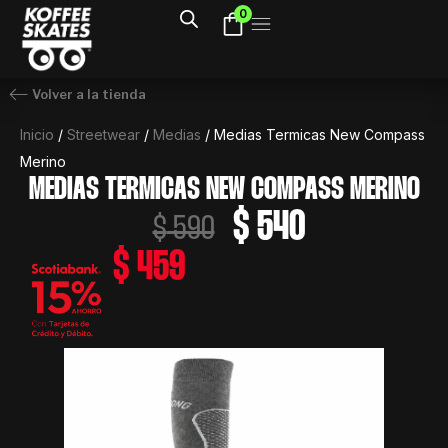
Ir
0
al
contenido
Volver a la tienda
Inicio
/
Streetwear
/
Medias
/ Medias Termicas New Compass
Merino
MEDIAS TERMICAS NEW COMPASS MERINO
El
El
$
540
$
590
precio
precio
$
459
original
actual
era:
es:
$ 590.
$ 540.