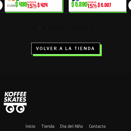
$
499
$
5.890
$
424
$
5.007
original
actual
$
1.290
era:
es:
$ 1.290.
$ 499.
VOLVER A LA TIENDA
Inicio
Tienda
Día del Niño
Contacto