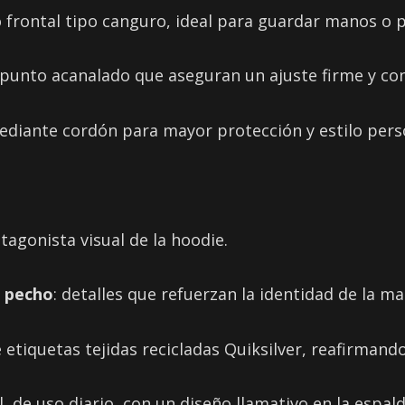
lo frontal tipo canguro, ideal para guardar manos o
n punto acanalado que aseguran un ajuste firme y co
ediante cordón para mayor protección y estilo pers
otagonista visual de la hoodie.
l pecho
: detalles que refuerzan la identidad de la m
de etiquetas tejidas recicladas Quiksilver, reafirman
 de uso diario, con un diseño llamativo en la espald