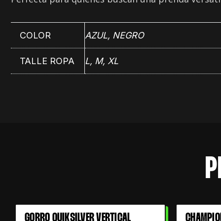
COLOR
AZUL
,
NEGRO
TALLE ROPA
L, M, XL
P
El
El
GORRO QUIKSILVER VERTICAL
CHAMPIO