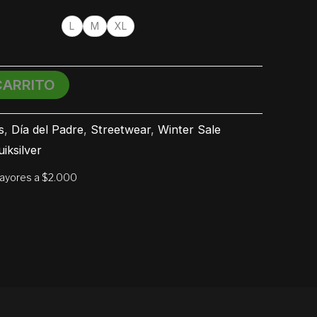
L
M
XL
CARRITO
s
,
Día del Padre
,
Streetwear
,
Winter Sale
iksilver
mayores a $2.000