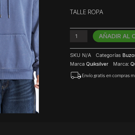
UPSIDE
DOWN
TALLE ROPA
cantidad
AÑADIR AL 
SKU
N/A
Categorías
Buzo
Marca
Quiksilver
Marca:
Qu
Envío gratis en compras 