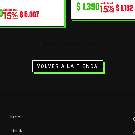
$
1.390
$
1.182
0
$
5.007
VOLVER A LA TIENDA
Inicio
Tienda