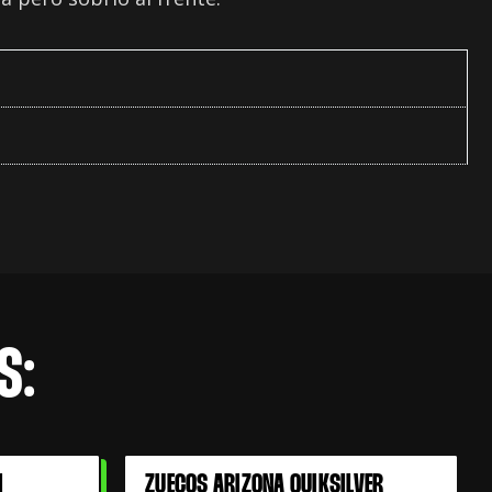
S:
I
ZUECOS ARIZONA QUIKSILVER