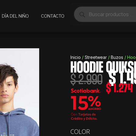
Búsqueda
de
DÍA DEL NIÑO
CONTACTO
productos
Inicio
/
Streetwear
/
Buzos
/ Hoo
HOODIE QUIKS
$
1.4
El
$
2.990
precio
$
1.274
origina
era:
$ 2.99
Hoodie
COLOR
Quiksilver