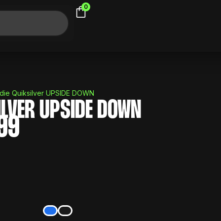
0
die Quiksilver UPSIDE DOWN
ILVER UPSIDE DOWN
99
El
precio
l
actual
es:
0.
$ 1.499.