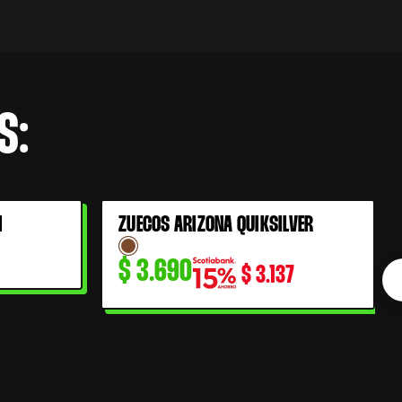
S:
I
ZUECOS ARIZONA QUIKSILVER
$
3.690
$
3.137