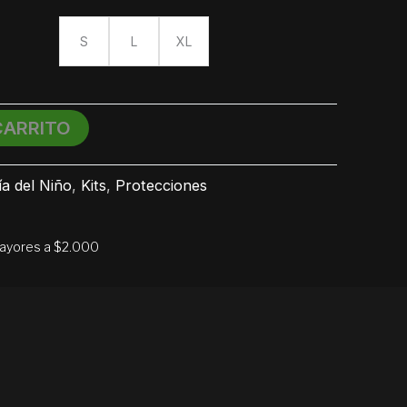
S
L
XL
CARRITO
ía del Niño
,
Kits
,
Protecciones
mayores a $2.000