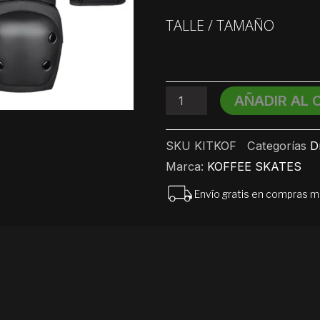
Protecciónes
KOFFEE
TALLE / TAMAÑO
SKATES
cantidad
AÑADIR AL 
SKU
KITKOF
Categorías
D
Marca:
KOFFEE SKATES
Envío gratis en compras 