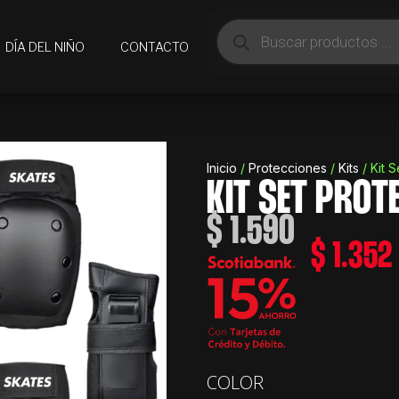
Búsqueda
de
DÍA DEL NIÑO
CONTACTO
productos
Inicio
/
Protecciones
/
Kits
/ Kit 
KIT SET PROT
$
1.590
$
1.352
Kit
COLOR
Set