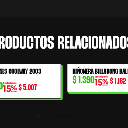
RODUCTOS RELACIONADO
NES COOLWAY 2003
RIÑONERA BILLABONG BAL
$
1.390
$
1.182
0
$
5.007