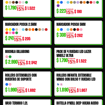
$
1.790
$
1.522
$
223
$
190
MARCADOR POSCA 2.5MM
MARCADOR POSCA 5MM
$
308
$
262
$
241
$
205
MOCHILA BILLABONG
PACK DE 4 RUEDAS LED LAZER
WHEELZ ULTRA
$
1.790
$
1.522
$
2.990
$
2.542
ROLLERS EXTENSIBLES CON
ROLLERS INFANTIL EXTENSIBLE
RUEDITAS DE SOPORTE
WINGS CON BOLSO Y RUEDAS LED
$
1.990
$
1.890
$
1.692
$
1.607
VASO TERMICO 1.2L
BOTELLA O’NEILL DEEP OCEAN ACERO