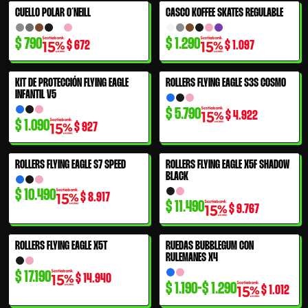
CUELLO POLAR O´NEILL
CASCO KOFFEE SKATES REGULABLE
34% OFF
$
790
$
1.290
$
672
$
1.097
KIT DE PROTECCIÓN FLYING EAGLE
ROLLERS FLYING EAGLE S3S COSMO
INFANTIL V5
$
5.790
$
4.922
$
1.090
$
927
ROLLERS FLYING EAGLE S7 SPEED
ROLLERS FLYING EAGLE X5F SHADOW
BLACK
$
10.490
$
8.917
$
11.490
$
9.767
Rango
ROLLERS FLYING EAGLE X5T
RUEDAS BUBBLEGUM CON
de
RULEMANES X4
precios:
$
17.190
$
14.940
$
1.190
-
$
1.290
desde
$
1.012
$ 1.190