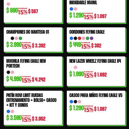
INOXIDABLE 950ML
$
690
$
587
$
1.290
$
1.097
CHAMPIONES DC MANTECA 01
CORDONES FLYING EAGLE
$
3.990
$
449
$
3.392
$
382
MOCHILA FLYING EAGLE NEW
NEW LAZER WHEELZ FLYING EAGLE X4
PORTECH
$
1.990
$
1.692
$
4.990
$
4.242
PATÍN ROVI LIMIT RUEDAS
CASCO PARA NIÑOS FLYING EAGLE V5
ENTRENAMIENTO + BOLSO+ CASCO
+ KIT Y CONOS
$
1.290
$
1.097
$
3.590
$
3.052