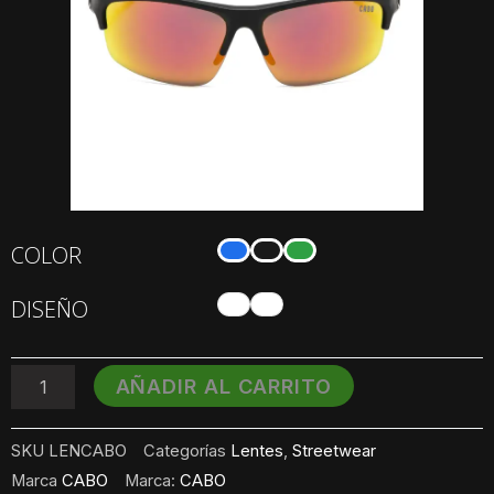
Lentes
COLOR
de
Sol
DISEÑO
CABO
cantidad
AÑADIR AL CARRITO
SKU
LENCABO
Categorías
Lentes
,
Streetwear
Marca
CABO
Marca:
CABO