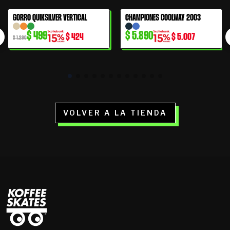
El
El
GORRO QUIKSILVER VERTICAL
CHAMPIONES COOLWAY 2003
61% OFF
precio
precio
$
499
$
5.890
$
424
$
5.007
original
actual
$
1.290
era:
es:
$ 1.290.
$ 499.
VOLVER A LA TIENDA