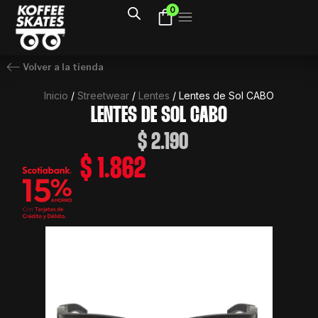
Ir
0
al
contenido
Volver a la tienda
Inicio
/
Streetwear
/
Lentes
/ Lentes de Sol CABO
LENTES DE SOL CABO
$
2.190
$
1.862