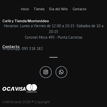
Inicio
Tienda
Día del Niño
Contacto
Café y Tienda Montevideo
Horarios: Lunes a Viernes de 12:00 a 20:15 -Sábados de 10 a
20:15
Coronel Mora 495 - Punta Carretas
Contacto
WhatsApp: 093 318 182
I
W
n
h
s
a
t
t
a
s
g
a
r
p
Chilli Boards 2026 ® Copyright
a
p