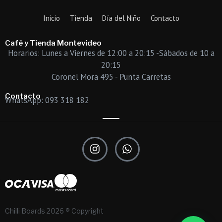
Inicio
Tienda
Día del Niño
Contacto
Café y Tienda Montevideo
Horarios: Lunes a Viernes de 12:00 a 20:15 -Sábados de 10 a
20:15
Coronel Mora 495 - Punta Carretas
Contacto
WhatsApp: 093 318 182
I
W
n
h
s
a
t
t
a
s
g
a
r
p
Chilli Boards 2026 ® Copyright
a
p