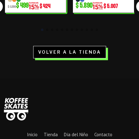
precio
precio
$
499
$
5.890
$
424
$
5.007
original
actual
$
1.290
era:
es:
$ 1.290.
$ 499.
VOLVER A LA TIENDA
Inicio
Tienda
Día del Niño
Contacto