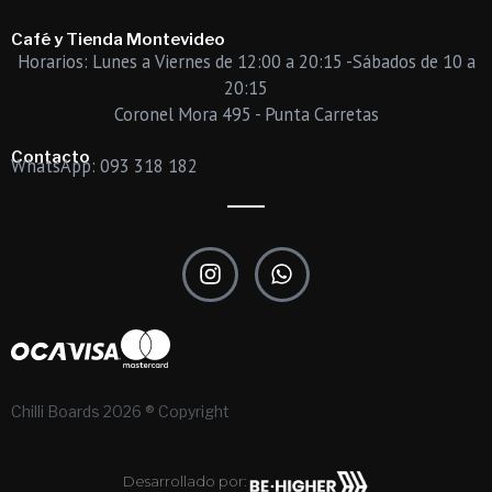
Café y Tienda Montevideo
Horarios: Lunes a Viernes de 12:00 a 20:15 -Sábados de 10 a
20:15
Coronel Mora 495 - Punta Carretas
Contacto
WhatsApp: 093 318 182
I
W
n
h
s
a
t
t
a
s
g
a
r
p
Chilli Boards 2026 ® Copyright
a
p
m
Desarrollado por: