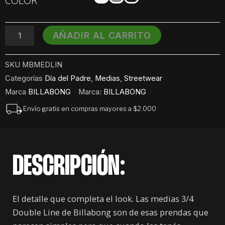
COLOR
Billabong
Double
Line
AÑADIR AL CARRITO
Socks
cantidad
SKU
MBMEDLIN
Categorías
Día del Padre
,
Medias
,
Streetwear
Marca
BILLABONG
Marca:
BILLABONG
Envío gratis en compras mayores a $2.000
DESCRIPCIÓN:
El detalle que completa el look. Las medias 3/4
Double Line de Billabong son de esas prendas que