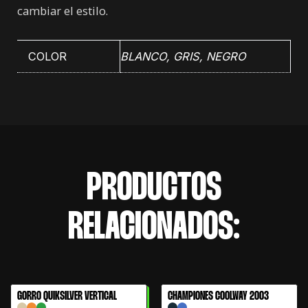
cambiar el estilo.
COLOR
BLANCO
,
GRIS
,
NEGRO
PRODUCTOS
RELACIONADOS:
El
El
GORRO QUIKSILVER VERTICAL
CHAMPIONES COOLWAY 2003
61% OFF