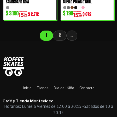
SANDBOARD ROW
CUELLO POLAR O´NEILL
34% OFF
$
3.190
$
790
$
2.712
$
672
1
2
→
Inicio
Tienda
Día del Niño
Contacto
Café y Tienda Montevideo
Horarios: Lunes a Viernes de 12:00 a 20:15 -Sábados de 10 a
20:15