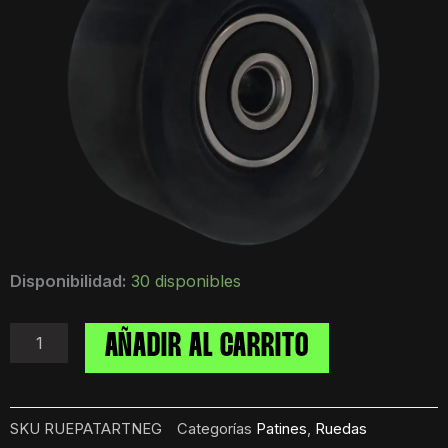
Pack
Disponibilidad:
30 disponibles
de
4
Ruedas
AÑADIR AL CARRITO
Negras
PU
Para
Patin
SKU
RUEPATARTNEG
Categorías
Patines
,
Ruedas
Artistico