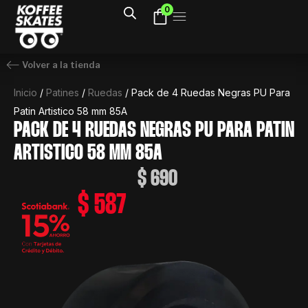
Ir
0
al
contenido
Volver a la tienda
Inicio
/
Patines
/
Ruedas
/ Pack de 4 Ruedas Negras PU Para
Patin Artistico 58 mm 85A
PACK DE 4 RUEDAS NEGRAS PU PARA PATIN
ARTISTICO 58 MM 85A
$
690
$
587