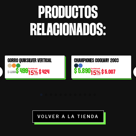
PRODUCTOS
RELACIONADOS:
El
El
GORRO QUIKSILVER VERTICAL
CHAMPIONES COOLWAY 2003
61% OFF
precio
precio
$
499
$
5.890
$
424
$
5.007
original
actual
$
1.290
era:
es:
$ 1.290.
$ 499.
VOLVER A LA TIENDA