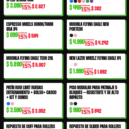
SPEED 125MM 88A
$
3.090
$
2.627
$
449
$
382
ESPRESSO WHEELS 80MM/76MM
MOCHILA FLYING EAGLE NEW
85A X4
PORTECH
$
699
$
594
$
4.990
$
4.242
MOCHILA FLYING EAGLE TECH 29L
NEW LAZER WHEELZ FLYING EAGLE X4
$
5.890
$
5.007
$
1.990
$
1.692
PATÍN ROVI LIMIT RUEDAS
PISO MODULAR PARA PATINAJE 5
ENTRENAMIENTO + BOLSO+ CASCO
BLOQUES – RESISTENTE Y DE ALTO
+ KIT Y CONOS
IMPACTO
$
3.590
$
990
$
3.052
$
842
REPUESTO DE CUFF PARA ROLLERS
REPUESTO DE SLIDER PARA ROLLERS