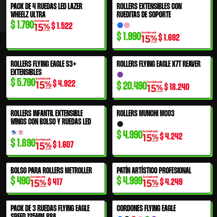
PACK DE 4 RUEDAS LED LAZER
ROLLERS EXTENSIBLES CON
WHEELZ ULTRA
RUEDITAS DE SOPORTE
$
1.790
$
1.522
$
1.990
$
1.692
ROLLERS FLYING EAGLE S3+
ROLLERS FLYING EAGLE X7T REAVER
EXTENSIBLES
$
5.790
$
4.922
$
20.490
$
18.240
ROLLERS INFANTIL EXTENSIBLE
ROLLERS MUNCHI MC03
WINGS CON BOLSO Y RUEDAS LED
$
4.990
$
4.242
$
1.890
$
1.607
BOLSO PARA ROLLERS METROLLER
PATÍN ARTÍSTICO PROFESIONAL
$
490
$
4.999
$
417
$
4.249
PACK DE 3 RUEDAS FLYING EAGLE
CORDONES FLYING EAGLE