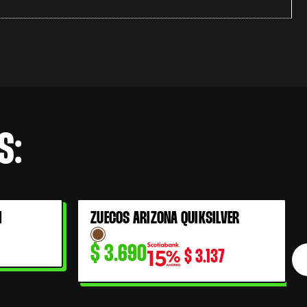
S:
I
ZUECOS ARIZONA QUIKSILVER
$
3.690
$
3.137