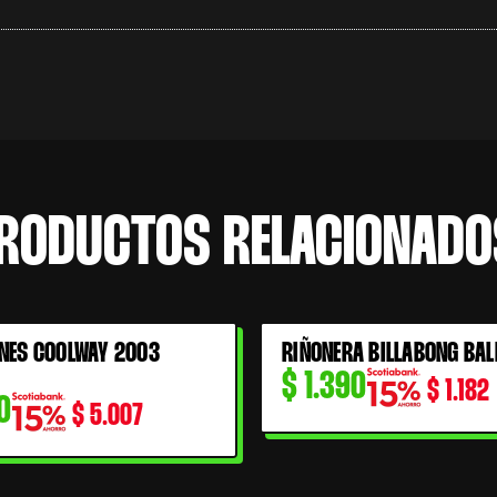
RODUCTOS RELACIONADO
NES COOLWAY 2003
RIÑONERA BILLABONG BAL
$
1.390
$
1.182
0
$
5.007