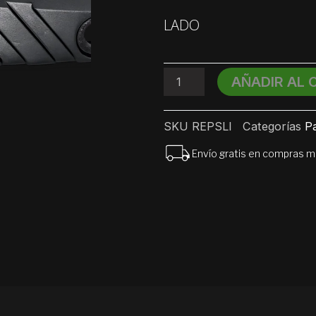
Slider
para
LADO
Rollers
cantidad
AÑADIR AL 
SKU
REPSLI
Categorías
Pa
Envío gratis en compras 