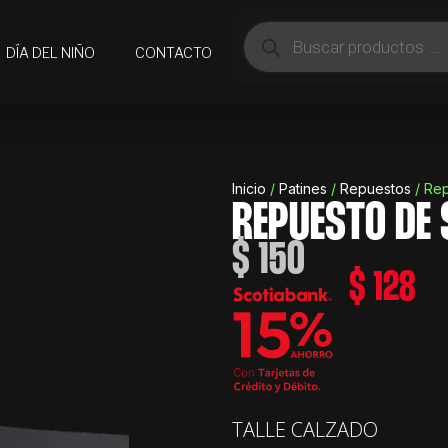
Búsqueda
de
DÍA DEL NIÑO
CONTACTO
productos
Inicio
/
Patines
/
Repuestos
/ Rep
REPUESTO DE 
$
150
$
128
Repuesto
TALLE CALZADO
de