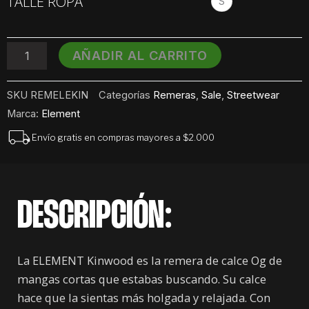
TALLE ROPA
S
ELEMENT
Kinwood
OG
cantidad
AÑADIR AL CARRITO
SKU
REMELEKIN
Categorías
Remeras
,
Sale
,
Streetwear
Marca:
Element
Envío gratis en compras mayores a $2.000
DESCRIPCIÓN:
La ELEMENT Kinwood es la remera de calce Og de
mangas cortas que estabas buscando. Su calce
hace que la sientas más holgada y relajada. Con