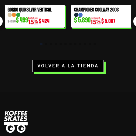
El
El
GORRO QUIKSILVER VERTICAL
CHAMPIONES COOLWAY 2003
61% OFF
precio
precio
$
499
$
5.890
$
424
$
5.007
original
actual
$
1.290
era:
es:
$ 1.290.
$ 499.
VOLVER A LA TIENDA