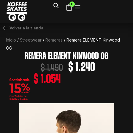
Ir
0
al
contenido
Volver a la tienda
Inicio
/
Streetwear
/
Remeras
/ Remera ELEMENT Kinwood
OG
REMERA ELEMENT KINWOOD OG
El
El
$
1.240
$
1.490
precio
precio
$
1.054
original
actual
era:
es:
$ 1.490.
$ 1.240.