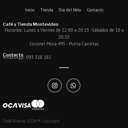
Inicio
Tienda
Día del Niño
Contacto
Café y Tienda Montevideo
Horarios: Lunes a Viernes de 12:00 a 20:15 -Sábados de 10 a
20:15
Coronel Mora 495 - Punta Carretas
Contacto
WhatsApp: 093 318 182
I
W
n
h
s
a
t
t
a
s
g
a
r
p
Chilli Boards 2026 ® Copyright
a
p