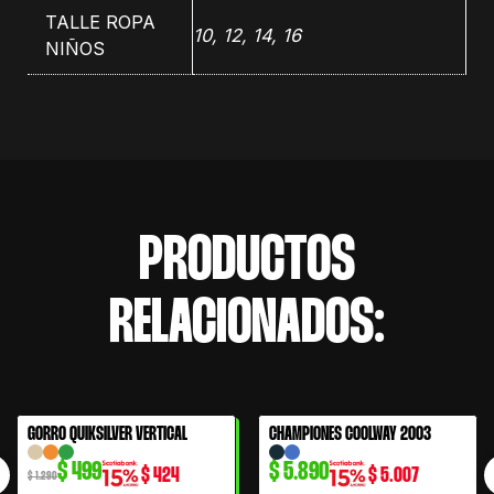
TALLE ROPA
10, 12, 14, 16
NIÑOS
PRODUCTOS
RELACIONADOS:
El
El
GORRO QUIKSILVER VERTICAL
CHAMPIONES COOLWAY 2003
61% OFF
precio
precio
$
499
$
5.890
$
424
$
5.007
original
actual
$
1.290