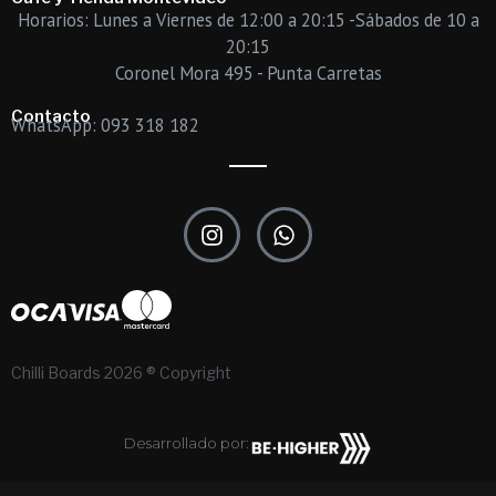
Horarios: Lunes a Viernes de 12:00 a 20:15 -Sábados de 10 a
20:15
Coronel Mora 495 - Punta Carretas
Contacto
WhatsApp: 093 318 182
I
W
n
h
s
a
t
t
a
s
g
a
r
p
Chilli Boards 2026 ® Copyright
a
p
m
Desarrollado por: