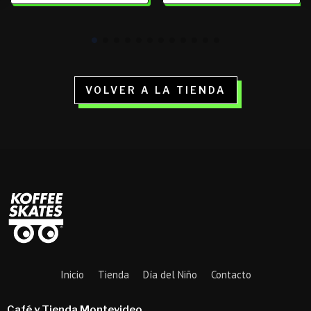
era:
es:
$ 1.290.
$ 499.
VOLVER A LA TIENDA
Inicio
Tienda
Día del Niño
Contacto
Café y Tienda Montevideo