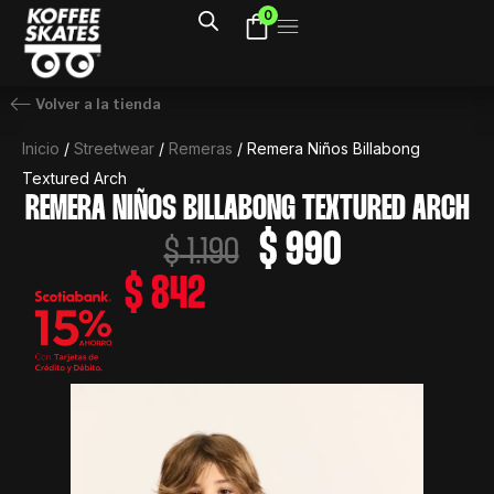
Ir
0
al
contenido
Volver a la tienda
Inicio
/
Streetwear
/
Remeras
/ Remera Niños Billabong
Textured Arch
REMERA NIÑOS BILLABONG TEXTURED ARCH
El
El
$
990
$
1.190
precio
precio
$
842
original
actual
era:
es:
$ 1.190.
$ 990.