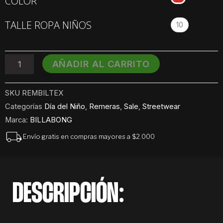
COLOR
Niños
Billabong
TALLE ROPA NIÑOS
Textured
10
Arch
cantidad
AÑADIR AL CARRITO
SKU
REMBILTEX
Categorías
Día del Niño
,
Remeras
,
Sale
,
Streetwear
Marca:
BILLABONG
Envío gratis en compras mayores a $2.000
DESCRIPCIÓN: