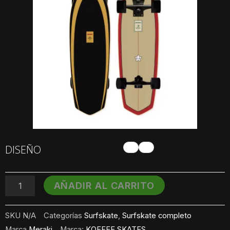
Surfskate
DISEÑO
Carver
Truck
Tipo
AÑADIR AL CARRITO
Meraki
34"
cantidad
SKU
N/A
Categorías
Surfskate
,
Surfskate completo
Marca
Meraki
Marca:
KOFFEE SKATES