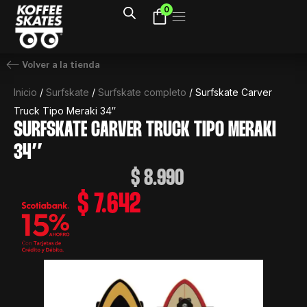
Ir
0
al
contenido
Volver a la tienda
Inicio
/
Surfskate
/
Surfskate completo
/ Surfskate Carver
Truck Tipo Meraki 34″
SURFSKATE CARVER TRUCK TIPO MERAKI
34″
$
8.990
$
7.642