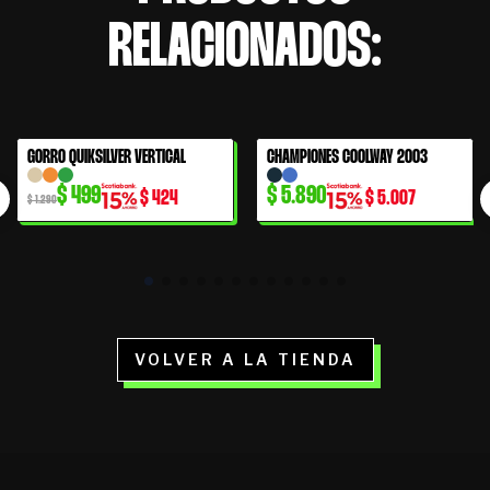
RELACIONADOS:
El
El
GORRO QUIKSILVER VERTICAL
CHAMPIONES COOLWAY 2003
61% OFF
precio
precio
$
499
$
5.890
$
424
$
5.007
original
actual
$
1.290
era:
es:
$ 1.290.
$ 499.
VOLVER A LA TIENDA