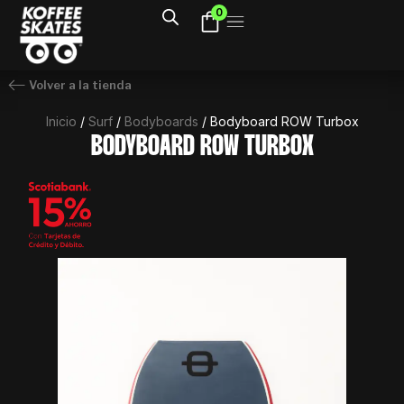
Ir
0
al
contenido
Volver a la tienda
Inicio
/
Surf
/
Bodyboards
/ Bodyboard ROW Turbox
BODYBOARD ROW TURBOX