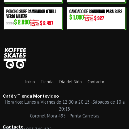
era:
es:
era:
es:
El
El
$ 3.190.
$ 2.890.
$ 2.990.
$ 2.490.
PONCHO SURF CAMBIADOR O´NEILL
CANDADO DE SEGURIDAD PARA SURF
9% OFF
precio
precio
VERDE MILITAR
$
1.090
$
927
$
2.890
original
actual
$
2.457
$
3.190
era:
es:
$ 3.190.
$ 2.890.
Inicio
Tienda
Día del Niño
Contacto
Café y Tienda Montevideo
Horarios: Lunes a Viernes de 12:00 a 20:15 -Sábados de 10 a
20:15
Coronel Mora 495 - Punta Carretas
Contacto