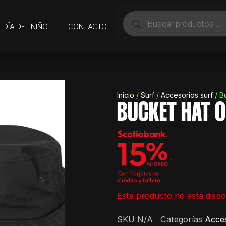
Búsqueda
de
DÍA DEL NIÑO
CONTACTO
productos
Inicio
/
Surf
/
Accesorios surf
/ B
BUCKET HAT O
Este producto no está dispo
SKU
N/A
Categorías
Acces