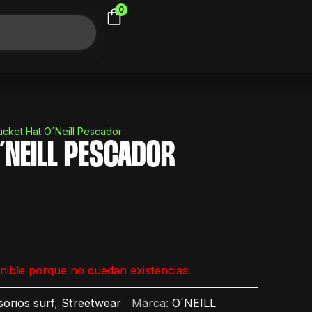
0
ucket Hat O´Neill Pescador
´NEILL PESCADOR
nible porque no quedan existencias.
orios surf
,
Streetwear
Marca:
O´NEILL