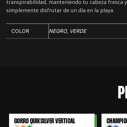
transpirabilidad, manteniendo tu cabeza fresca y 
simplemente disfrutar de un día en la playa.
COLOR
NEGRO
,
VERDE
P
El
El
GORRO QUIKSILVER VERTICAL
CHAMPIO
61% OFF