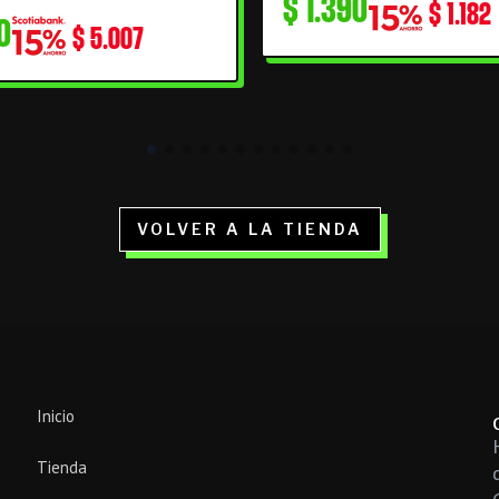
$
1.390
$
1.182
0
$
5.007
VOLVER A LA TIENDA
Inicio
Tienda