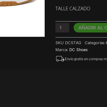
DC
Stag
TALLE CALZADO
Chunky
cantidad
AÑADIR AL 
SKU
DCSTAG
Categorías
Marca:
DC Shoes
Envío gratis en compras 