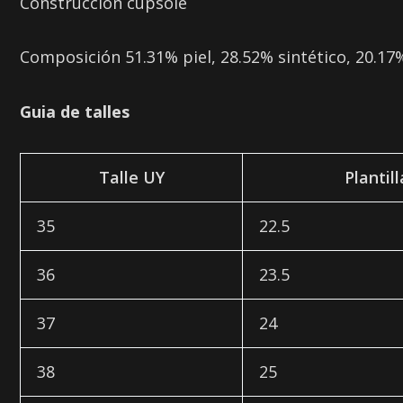
Construcción cupsole
Composición
51.31% piel, 28.52% sintético, 20.17
Guia de talles
Talle UY
Plantil
35
22.5
36
23.5
37
24
38
25