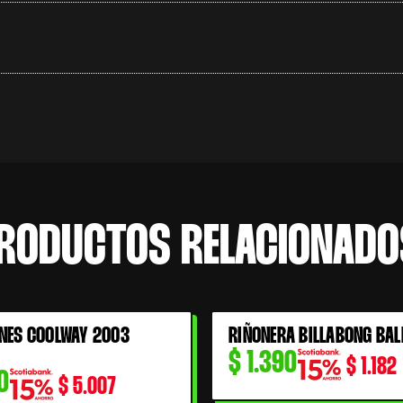
RODUCTOS RELACIONADO
NES COOLWAY 2003
RIÑONERA BILLABONG BAL
$
1.390
$
1.182
0
$
5.007