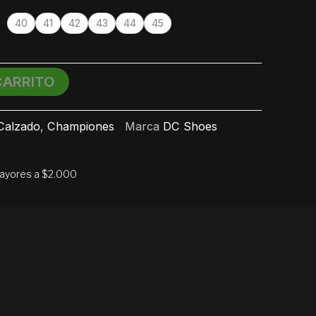
40
41
42
43
44
45
CARRITO
Calzado
,
Championes
Marca
DC Shoes
mayores a $2.000