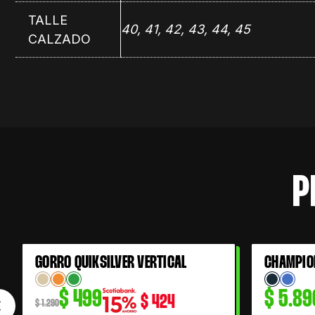
TALLE
40, 41, 42, 43, 44, 45
CALZADO
P
El
El
GORRO QUIKSILVER VERTICAL
CHAMPIO
61% OFF
precio
precio
$
499
$
5.89
$
424
original
actual
$
1.290