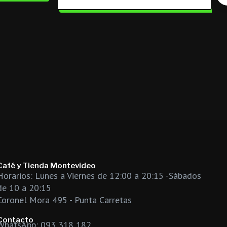
Café y Tienda Montevideo
Horarios: Lunes a Viernes de 12:00 a 20:15 -Sábados
de 10 a 20:15
Coronel Mora 495 - Punta Carretas
Contacto
WhatsApp: 093 318 182