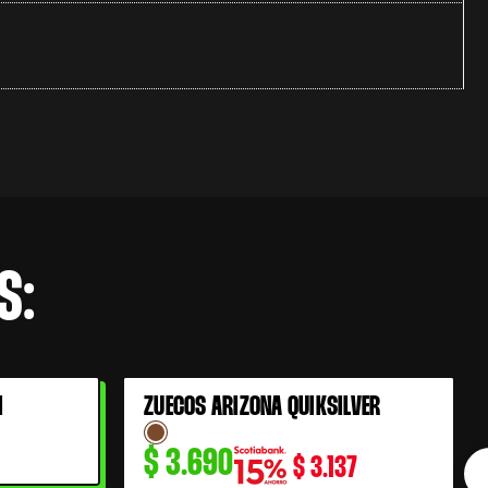
S:
I
ZUECOS ARIZONA QUIKSILVER
$
3.690
$
3.137