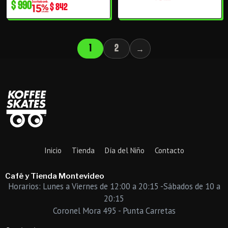
original
actual
$
990
$
842
era:
es:
$ 990.
$ 790.
1
2
→
Inicio
Tienda
Día del Niño
Contacto
Café y Tienda Montevideo
Horarios: Lunes a Viernes de 12:00 a 20:15 -Sábados de 10 a
20:15
Coronel Mora 495 - Punta Carretas