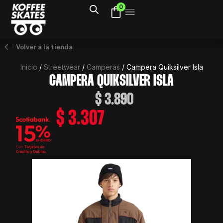
Ir
0
al
contenido
Volver a la tienda
Inicio
/
Streetwear
/
Camperas
/ Campera Quiksilver Isla
CAMPERA QUIKSILVER ISLA
$
3.890
$
3.307