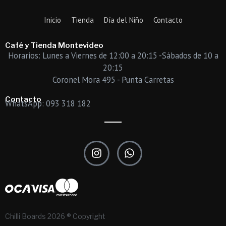
Inicio
Tienda
Día del Niño
Contacto
Café y Tienda Montevideo
Horarios: Lunes a Viernes de 12:00 a 20:15 -Sábados de 10 a
20:15
Coronel Mora 495 - Punta Carretas
Contacto
WhatsApp: 093 318 182
I
W
n
h
s
a
t
t
a
s
g
a
r
p
Chilli Boards 2026 ® Copyright
a
p