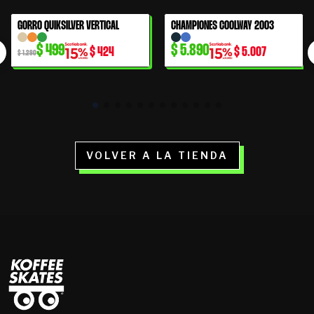
El
El
GORRO QUIKSILVER VERTICAL
CHAMPIONES COOLWAY 2003
61% OFF
precio
precio
$
499
$
5.890
$
424
$
5.007
original
actual
$
1.290
era:
es:
$ 1.290.
$ 499.
VOLVER A LA TIENDA