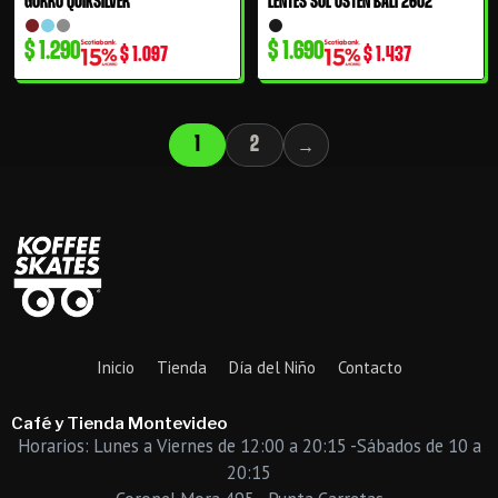
GORRO QUIKSILVER
LENTES SOL OSTEN BALI 2602
$
1.290
$
1.690
$
1.097
$
1.437
1
2
→
Inicio
Tienda
Día del Niño
Contacto
Café y Tienda Montevideo
Horarios: Lunes a Viernes de 12:00 a 20:15 -Sábados de 10 a
20:15