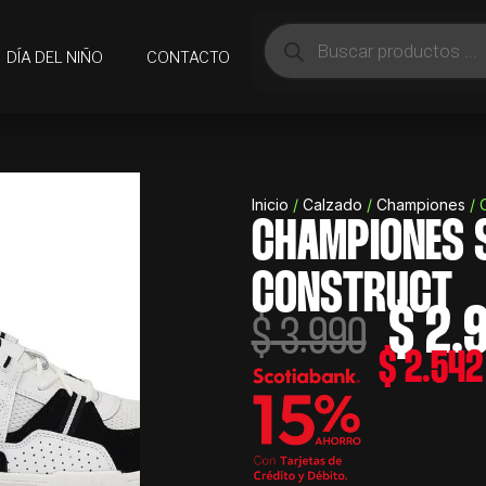
Búsqueda
de
DÍA DEL NIÑO
CONTACTO
productos
Inicio
/
Calzado
/
Championes
/ 
CHAMPIONES 
CONSTRUCT
$
2.
El
$
3.990
precio
$
2.542
origina
era:
$ 3.99