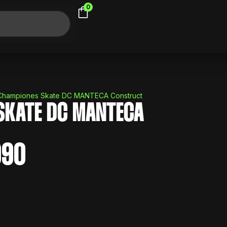
0
Championes Skate DC MANTECA Construct
SKATE DC MANTECA
990
El
precio
l
actual
es:
0.
$ 2.990.