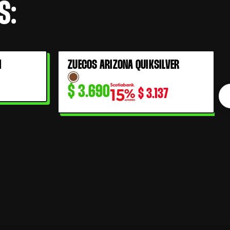
S:
I
ZUECOS ARIZONA QUIKSILVER
$
3.690
$
3.137