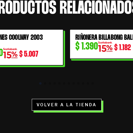
RODUCTOS RELACIONADO
NES COOLWAY 2003
RIÑONERA BILLABONG BAL
$
1.390
$
1.182
0
$
5.007
VOLVER A LA TIENDA