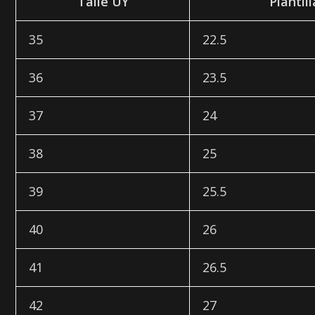
Talle UY
Plantil
35
22.5
36
23.5
37
24
38
25
39
25.5
40
26
41
26.5
42
27