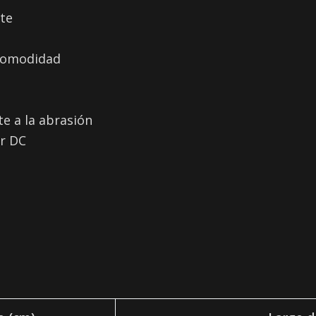
nte
 comodidad
e a la abrasión
or DC