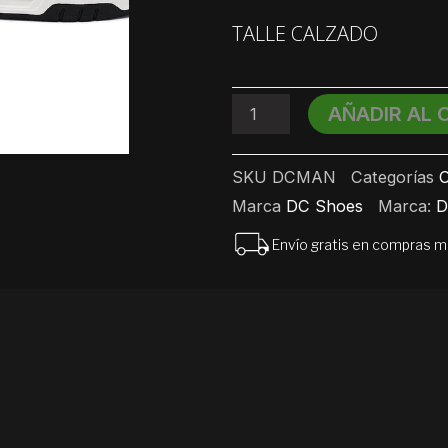
Championes
TALLE CALZADO
Skate
DC
MANTECA
Construct
AÑADIR AL 
cantidad
SKU
DCMAN
Categorías
C
Marca
DC Shoes
Marca:
D
Envío gratis en compras 