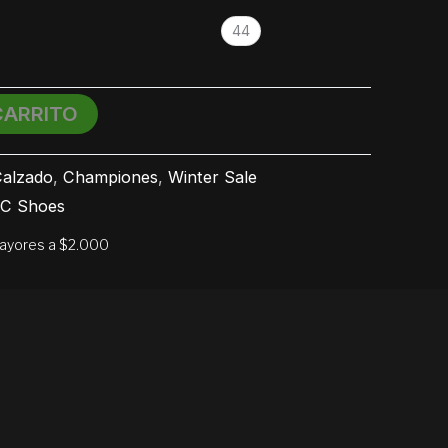
44
CARRITO
alzado
,
Championes
,
Winter Sale
C Shoes
mayores a $2.000