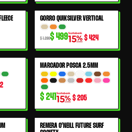
El
El
FLEECE
GORRO QUIKSILVER VERTICAL
61% OFF
precio
precio
$
499
original
actual
$
424
$
1.290
era:
es:
$ 1.290.
$ 499.
MARCADOR POSCA 2.5MM
22
$
241
$
205
UM
REMERA O’NEILL FUTURE SURF