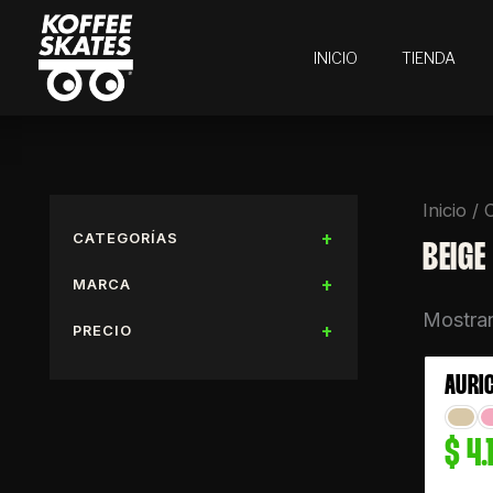
Ir
al
INICIO
TIENDA
contenido
Inicio
/ 
CATEGORÍAS
BEIGE
MARCA
Mostran
PRECIO
AURI
$
4.