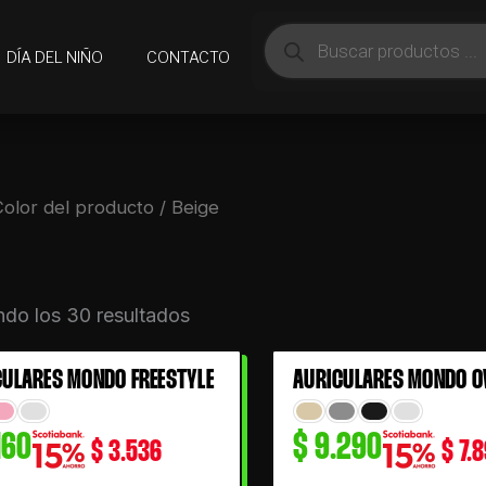
Búsqueda
de
DÍA DEL NIÑO
CONTACTO
productos
Color del producto / Beige
do los 30 resultados
CULARES MONDO FREESTYLE
AURICULARES MONDO O
160
$
9.290
$
3.536
$
7.8