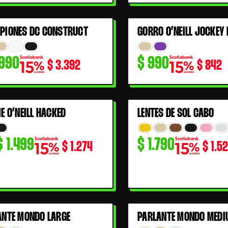
PIONES DC CONSTRUCT
GORRO O’NEILL JOCKEY 
990
$
990
$
3.392
$
842
E O’NEILL HACKED
LENTES DE SOL CABO
0% OFF
cio
cio
$
1.499
$
1.790
inal
al
$
1.274
$
1.5
990.
499.
ANTE MONDO LARGE
PARLANTE MONDO MEDI