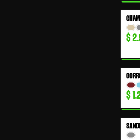
CHAM
$
2.
GORR
$
1.
SAND