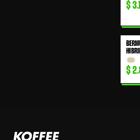
$
3.
BERM
HIBRI
$
2.