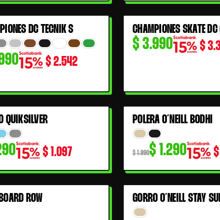
$ 2.490.
$ 1.499.
PIONES DC TECNIK S
CHAMPIONES SKATE DC 
$
3.990
$
3.
990
$
2.542
El
El
O QUIKSILVER
POLERA O´NEILL BODHI
35% OFF
precio
precio
290
$
1.290
original
actual
$
1.097
$
$
1.990
era:
es:
$ 1.990.
$ 1.290.
BOARD ROW
GORRO O´NEILL STAY S