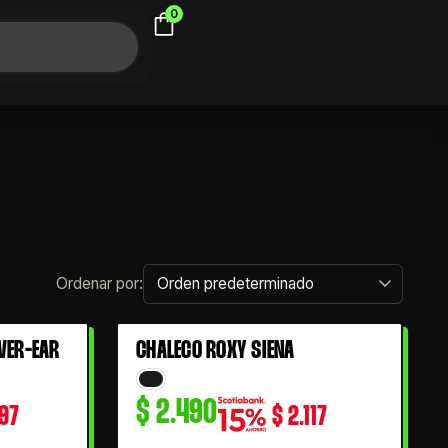
0
VER-EAR
CHALECO ROXY SIENA
$
2.490
97
$
2.117