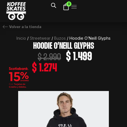
Ir
0
al
contenido
Volver a la tienda
Inicio
/
Streetwear
/
Buzos
/ Hoodie O’Neill Glyphs
HOODIE O’NEILL GLYPHS
El
El
$
1.499
$
2.990
precio
precio
$
1.274
original
actual
era:
es:
$ 2.990.
$ 1.499.