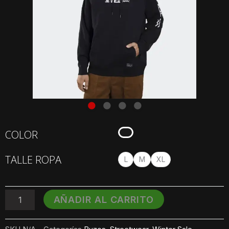
Hoodie
COLOR
O'Neill
Glyphs
TALLE ROPA
cantidad
L
M
XL
AÑADIR AL CARRITO