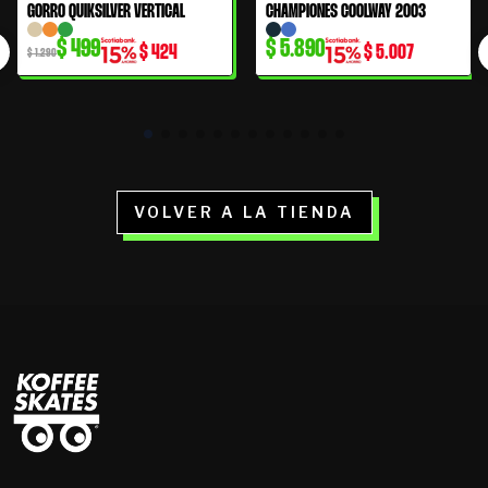
El
El
GORRO QUIKSILVER VERTICAL
CHAMPIONES COOLWAY 2003
61% OFF
precio
precio
$
499
$
5.890
$
424
$
5.007
original
actual
$
1.290
era:
es:
$ 1.290.
$ 499.
VOLVER A LA TIENDA