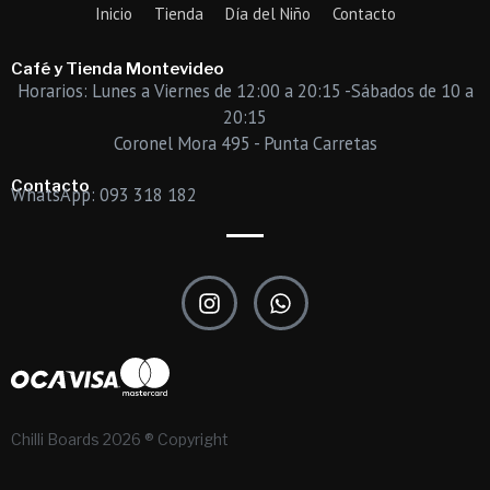
Inicio
Tienda
Día del Niño
Contacto
Café y Tienda Montevideo
Horarios: Lunes a Viernes de 12:00 a 20:15 -Sábados de 10 a
20:15
Coronel Mora 495 - Punta Carretas
Contacto
WhatsApp: 093 318 182
I
W
n
h
s
a
t
t
a
s
g
a
r
p
Chilli Boards 2026 ® Copyright
a
p
m