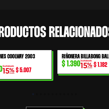
RODUCTOS RELACIONADO
NES COOLWAY 2003
RIÑONERA BILLABONG BAL
$
1.390
$
1.182
0
$
5.007