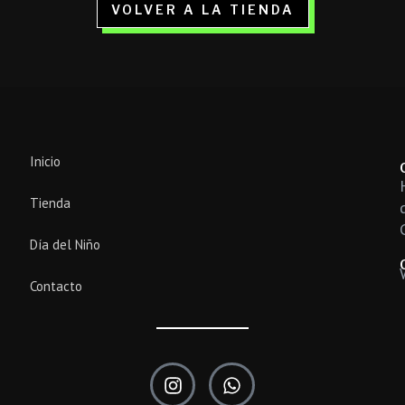
VOLVER A LA TIENDA
Inicio
Tienda
Día del Niño
Contacto
I
W
n
h