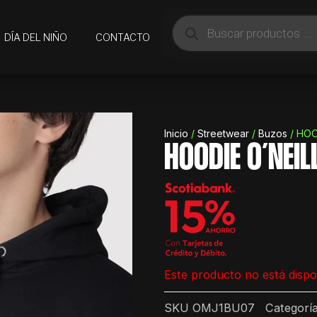
Búsqueda
de
DÍA DEL NIÑO
CONTACTO
productos
Inicio
/
Streetwear
/
Buzos
/ HOO
HOODIE O´NEI
Este producto no está dispo
SKU
OMJ1BU07
Categorí