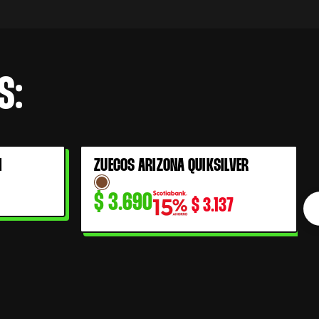
S:
I
ZUECOS ARIZONA QUIKSILVER
$
3.690
$
3.137