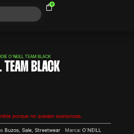
0
DIE O´NEILL TEAM BLACK
LL TEAM BLACK
nible porque no quedan existencias.
as
Buzos
,
Sale
,
Streetwear
Marca:
O´NEILL