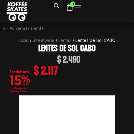
Ir
0
al
contenido
Volver a la tienda
Inicio
/
Streetwear
/
Lentes
/ Lentes de Sol CABO
LENTES DE SOL CABO
$
2.490
$
2.117