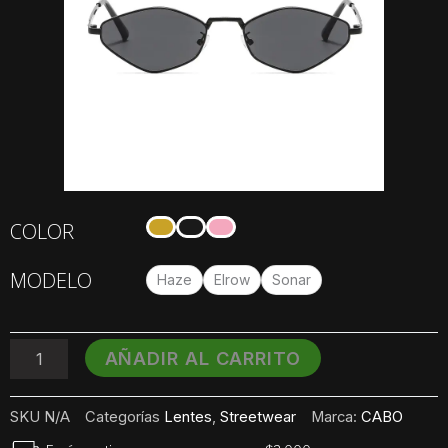
Lentes
COLOR
de
Sol
MODELO
CABO
Haze
Elrow
Sonar
cantidad
AÑADIR AL CARRITO
SKU
N/A
Categorías
Lentes
,
Streetwear
Marca:
CABO