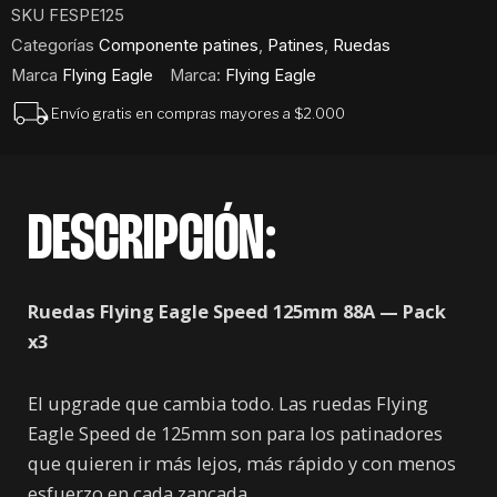
125mm
SKU
FESPE125
88A
Categorías
Componente patines
,
Patines
,
Ruedas
cantidad
Marca
Flying Eagle
Marca:
Flying Eagle
Envío gratis en compras mayores a $2.000
DESCRIPCIÓN:
Ruedas Flying Eagle Speed 125mm 88A — Pack
x3
El upgrade que cambia todo. Las ruedas Flying
Eagle Speed de 125mm son para los patinadores
que quieren ir más lejos, más rápido y con menos
esfuerzo en cada zancada.