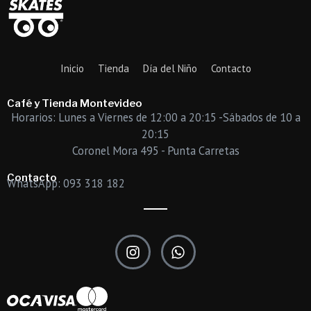
Inicio
Tienda
Día del Niño
Contacto
Café y Tienda Montevideo
Horarios: Lunes a Viernes de 12:00 a 20:15 -Sábados de 10 a
20:15
Coronel Mora 495 - Punta Carretas
Contacto
WhatsApp: 093 318 182
I
W
n
h
s
a
t
t
a
s