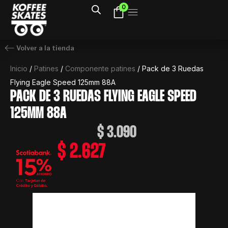
Ir
0
al
contenido
Volver a la tienda
Inicio
/
Patines
/
Componente patines
/ Pack de 3 Ruedas
Flying Eagle Speed 125mm 88A
PACK DE 3 RUEDAS FLYING EAGLE SPEED
125MM 88A
$
3.090
$
2.627