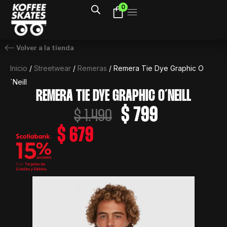
Ir
0
al
contenido
Volver a la tienda
Inicio
/
Streetwear
/
Remeras
/ Remera Tie Dye Graphic O
´Neill
REMERA TIE DYE GRAPHIC O´NEILL
El
El
$
799
$
1.490
precio
precio
$
679
original
actual
era:
es:
$ 1.490.
$ 799.