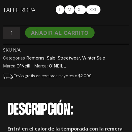
Dye
TALLE ROPA
Graphic
L
M
XL
XXL
O
´Neill
cantidad
AÑADIR AL CARRITO
SKU
N/A
Categorías
Remeras
,
Sale
,
Streetwear
,
Winter Sale
Marca
O'Neill
Marca:
O´NEILL
Envío gratis en compras mayores a $2.000
DESCRIPCIÓN:
Entrá en el calor de la temporada con la remera