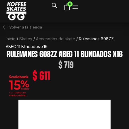
Ir
0
al
contenido
Volver a la tienda
Inicio
/
Skates
/
Accesorios de skate
/ Rulemanes 608ZZ
ABEC 11 Blindados x16
RULEMANES 608ZZ ABEC 11 BLINDADOS X16
$
719
$
611