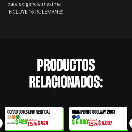
para exigencia máxima.
INCLUYE 16 RULEMANES
PRODUCTOS
RELACIONADOS:
El
El
GORRO QUIKSILVER VERTICAL
CHAMPIONES COOLWAY 2003
61% OFF
precio
precio
$
499
$
5.890
$
424
$
5.007
original
actual
$
1.290
era:
es: