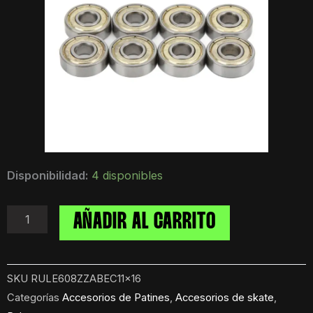
Rulemanes
Disponibilidad:
4 disponibles
608ZZ
ABEC
11
AÑADIR AL CARRITO
Blindados
x16
cantidad
SKU
RULE608ZZABEC11x16
Categorías
Accesorios de Patines
,
Accesorios de skate
,