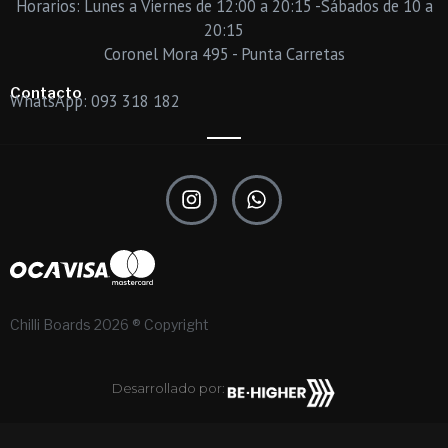
Horarios: Lunes a Viernes de 12:00 a 20:15 -Sábados de 10 a
20:15
Coronel Mora 495 - Punta Carretas
Contacto
WhatsApp: 093 318 182
I
W
n
h
s
a
t
t
a
s
g
a
r
p
Chilli Boards 2026 ® Copyright
a
p
m
Desarrollado por: