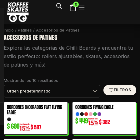
Ir
0
al
contenido
Inicio
/
Patines
/ Accesorios de Patines
ACCESORIOS DE PATINES
Explora las categorías de Chilli Boards y encuentra tu
estilo perfecto: rollers ajustables, skates, accesorios
de patines y más!
Mostrando los 10 resultados
FILTROS
CORDONES ENCERADOS FLAT FLYING
CORDONES FLYING EAGLE
EAGLE
$
449
$
382
$
690
$
587