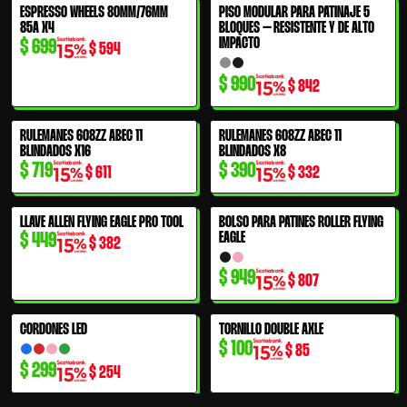
ESPRESSO WHEELS 80MM/76MM
PISO MODULAR PARA PATINAJE 5
85A X4
BLOQUES – RESISTENTE Y DE ALTO
IMPACTO
$
699
$
594
$
990
$
842
RULEMANES 608ZZ ABEC 11
RULEMANES 608ZZ ABEC 11
BLINDADOS X16
BLINDADOS X8
$
719
$
390
$
611
$
332
LLAVE ALLEN FLYING EAGLE PRO TOOL
BOLSO PARA PATINES ROLLER FLYING
EAGLE
$
449
$
382
$
949
$
807
CORDONES LED
TORNILLO DOUBLE AXLE
$
100
$
85
$
299
$
254