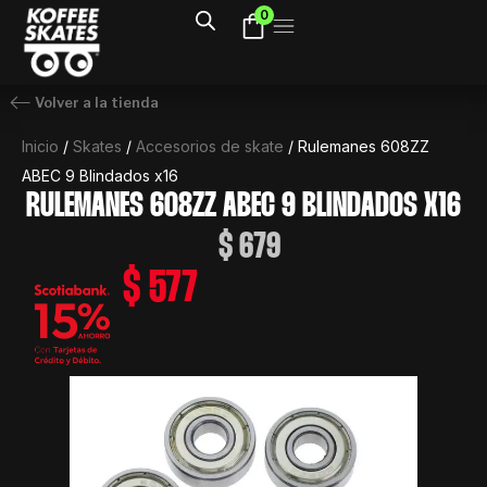
Ir
0
al
contenido
Volver a la tienda
Inicio
/
Skates
/
Accesorios de skate
/ Rulemanes 608ZZ
ABEC 9 Blindados x16
RULEMANES 608ZZ ABEC 9 BLINDADOS X16
$
679
$
577