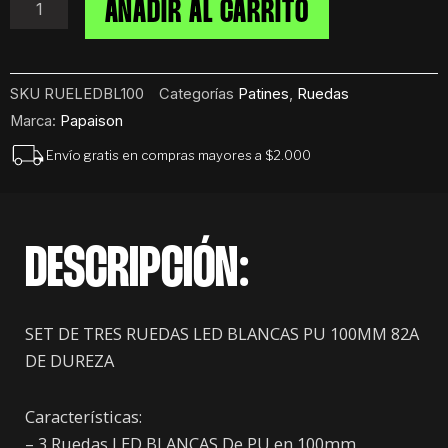
Led
AÑADIR AL CARRITO
X3
Para
Rollers
Pu
SKU
RUELEDBL100
Categorías
Patines
,
Ruedas
100mm
Marca:
Papaison
82a
cantidad
Envío gratis en compras mayores a $2.000
DESCRIPCIÓN:
SET DE TRES RUEDAS LED BLANCAS PU 100MM 82A
DE DUREZA
Características:
– 3 Ruedas LED BLANCAS De PU en 100mm