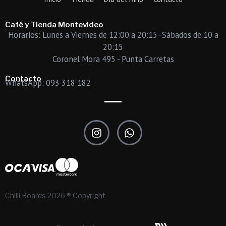
Café y Tienda Montevideo
Horarios: Lunes a Viernes de 12:00 a 20:15 -Sábados de 10 a
20:15
Coronel Mora 495 - Punta Carretas
Contacto
WhatsApp: 093 318 182
I
W
n
h
s
a
t
t
a
s
g
a
r
p
Chilli Boards 2026 ® Copyright
a
p
m