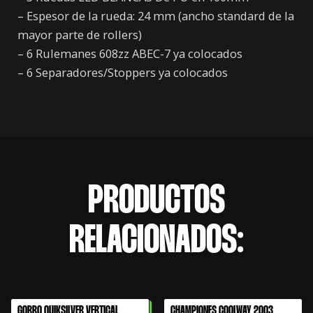
– Espesor de la rueda: 24 mm (ancho standard de la
mayor parte de rollers)
– 6 Rulemanes 608zz ABEC-7 ya colocados
– 6 Separadores/Stoppers ya colocados
PRODUCTOS
RELACIONADOS:
El
El
GORRO QUIKSILVER VERTICAL
CHAMPIONES COOLWAY 2003
61% OFF