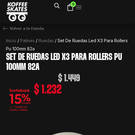
Ir
0
al
contenido
Volver a la tienda
Inicio
/
Patines
/
Ruedas
/ Set De Ruedas Led X3 Para Rollers
Pu 100mm 82a
SET DE RUEDAS LED X3 PARA ROLLERS PU
100MM 82A
$
1.449
$
1.232